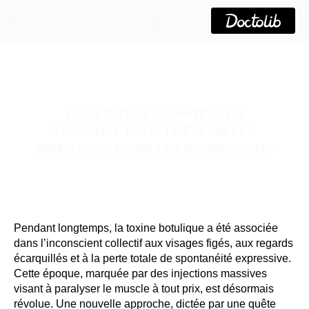
Aller
au
contenu
BABY BOTOX À NANTES : LA
TENDANCE POUR PRÉVENIR LES
RIDES SANS FIGER LES EXPRESSIONS
Pendant longtemps, la toxine botulique a été associée
dans l’inconscient collectif aux visages figés, aux regards
écarquillés et à la perte totale de spontanéité expressive.
Cette époque, marquée par des injections massives
visant à paralyser le muscle à tout prix, est désormais
révolue. Une nouvelle approche, dictée par une quête