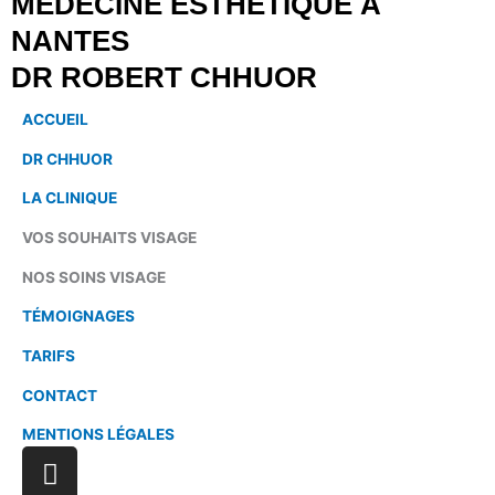
MÉDECINE ESTHÉTIQUE À
NANTES
DR ROBERT CHHUOR
ACCUEIL
DR CHHUOR
LA CLINIQUE
VOS SOUHAITS VISAGE
NOS SOINS VISAGE
TÉMOIGNAGES
TARIFS
CONTACT
MENTIONS LÉGALES
Instagram
Linkedin
Tiktok
Facebook-
Google
f