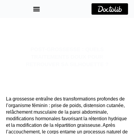
Aller
au
contenu
POST-GROSSESSE : QUELS
TRAITEMENTS DOUX POUR
RETROUVER SA SILHOUETTE ?
La grossesse entraîne des transformations profondes de
l’organisme féminin : prise de poids, distension cutanée,
relâchement musculaire de la paroi abdominale,
modifications hormonales favorisant la rétention hydrique
et la modification de la répartition graisseuse. Après
l’accouchement, le corps entame un processus naturel de